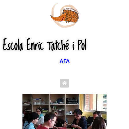
Ir
al
contenido
Escola Enric Tatché i Pol
AFA