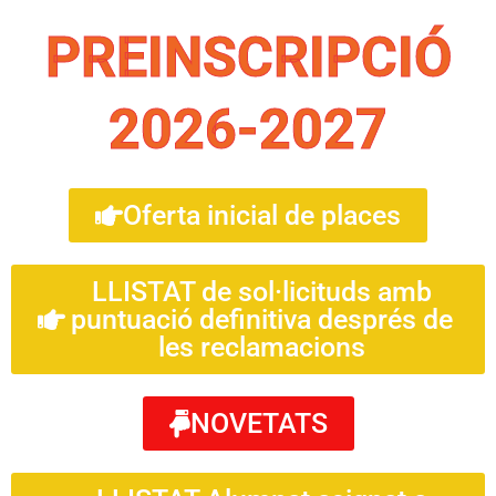
PREINSCRIPCIÓ
2026-2027
Oferta inicial de places
LLISTAT de sol·licituds amb
puntuació definitiva després de
les reclamacions
NOVETATS