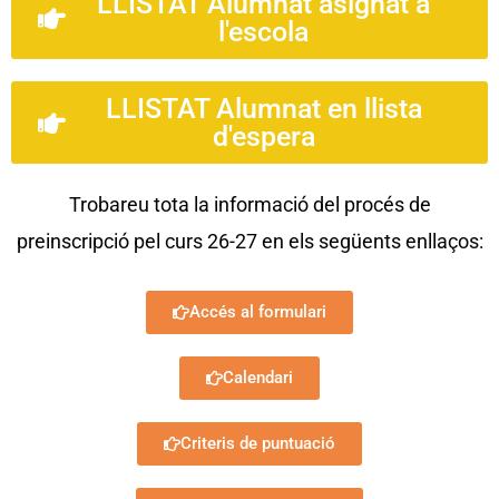
LLISTAT Alumnat asignat a
l'escola
LLISTAT Alumnat en llista
d'espera
Trobareu tota la informació del procés de
preinscripció pel curs 26-27 en els següents enllaços:
Accés al formulari
Calendari
Criteris de puntuació